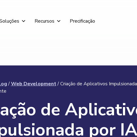
Soluções
Recursos
Precificação
log
/
Web Development
/
Criação de Aplicativos Impulsionada
nte
iação de Aplicati
pulsionada por IA