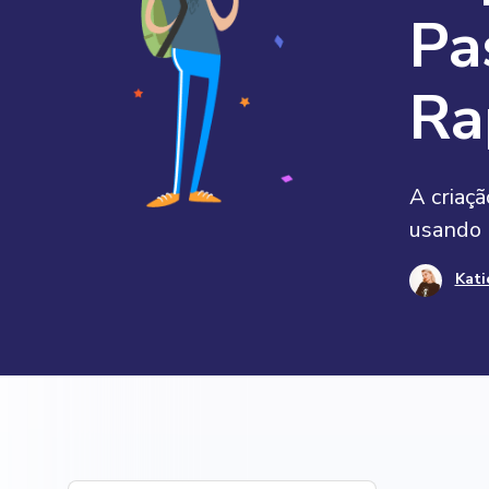
Pa
Ra
A criaç
usando 
Kati