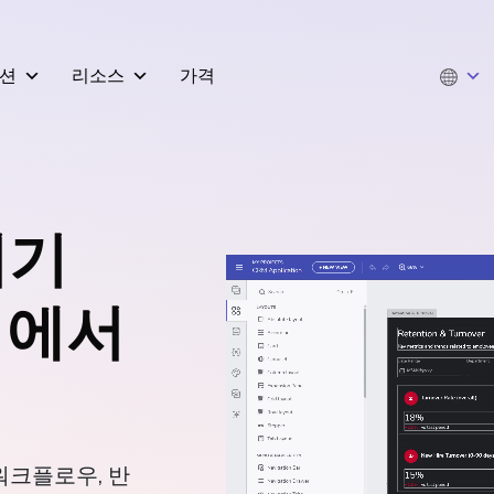
션
리소스
가격
위기
어에서
워크플로우, 반