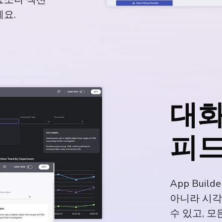
세요.
대화
피
App Bui
아니라 시각
수 있고, 