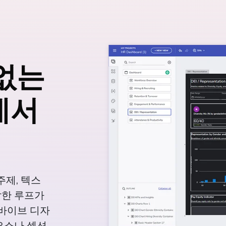
끝없는
에서
주제, 텍스
답한 루프가
는 바이브 디자
 요소나 섹션