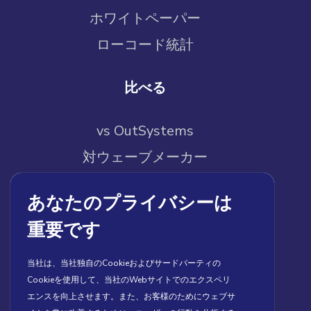
ホワイトペーパー
ローコード統計
比べる
vs OutSystems
対ウェーブメーカー
vs クイックベース
あなたのプライバシーは
vs メンディックス
重要です
vs ペガ
対 Builder.io
当社は、当社独自のCookieおよびサードパーティの
Cookieを使用して、当社のWebサイトでのエクスペリ
エンスを向上させます。また、お客様のためにウェブサ
会社情報