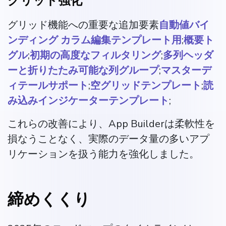
グリッド強化
グリッド機能への重要な追加要素
自動値バイ
ンディング カラム編集テンプレート用
;
概要ト
グル
;
初期の高度なフィルタリング
;
多列ヘッダ
ーと折りたたみ可能な列グループ
;
マスターデ
ィテールサポート
;
空グリッドテンプレート
;
読
み込みインジケーターテンプレート
;
これらの改善により、App Builderは柔軟性を
損なうことなく、実際のデータ量の多いアプ
リケーションを扱う能力を強化しました。
締めくくり